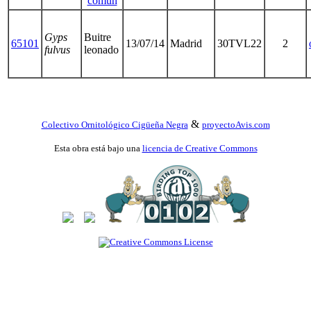
común
Gyps
Buitre
65101
13/07/14
Madrid
30TVL22
2
fulvus
leonado
&
Colectivo Ornitológico Cigüeña Negra
proyectoAvis.com
Esta obra está bajo una
licencia de Creative Commons