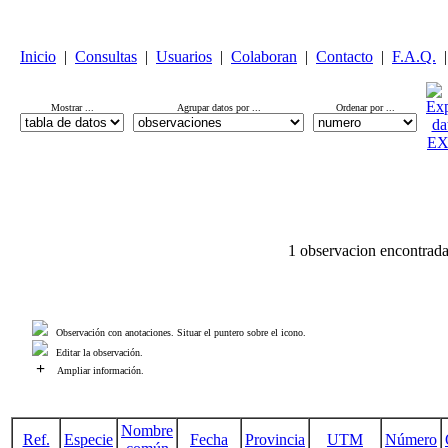
Inicio
|
Consultas
|
Usuarios
|
Colaboran
|
Contacto
|
F.A.Q.
|
Mostrar ...
Agrupar datos por ...
Ordenar por ...
1 observacion encontrada
Observación con anotaciones. Situar el puntero sobre el icono.
Editar la observación.
+
Ampliar información.
Nombre
Ref.
Especie
Fecha
Provincia
UTM
Número