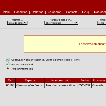
Inicio
|
Consultas
|
Usuarios
|
Colaboran
|
Contacto
|
F.A.Q.
|
Radioseg
Mostrar ...
Agrupar datos por ...
Orden
1 observacion encont
Observación con anotaciones. Situar el puntero sobre el icono.
Editar la observación.
+
Ampliar información.
Ref.
Especie
Nombre común
Fecha
Provincia
66193
Garrulus glandarius
Arrendajo euroasiático
05/04/08
Granada