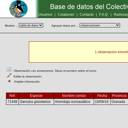
Inicio
|
Consultas
|
Usuarios
|
Colaboran
|
Contacto
|
F.A.Q.
|
Radioseg
Mostrar ...
Agrupar datos por ...
1 observacion encont
Observación con anotaciones. Situar el puntero sobre el icono.
Editar la observación.
+
Ampliar información.
Ref.
Especie
Nombre común
Fecha
Provincia
71448
Garrulus glandarius
Arrendajo euroasiático
18/09/16
Granada