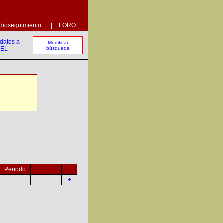
dioseguimiento
|
FORO
Modificar
búsqueda
Periodo
+