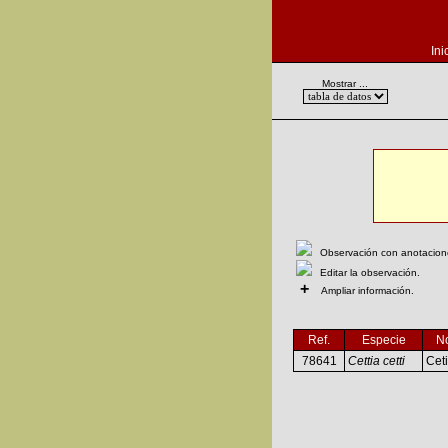
Ini
Mostrar ...
Observación con anotaciones
Editar la observación.
+
Ampliar información.
Ref.
Especie
N
78641
Cettia cetti
Ceti