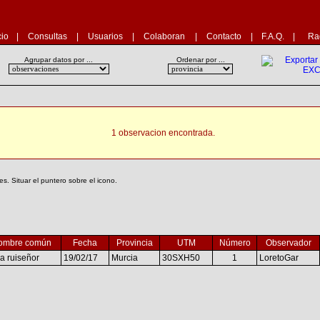
cio
|
Consultas
|
Usuarios
|
Colaboran
|
Contacto
|
F.A.Q.
|
Ra
Agrupar datos por ...
Ordenar por ...
1 observacion encontrada.
. Situar el puntero sobre el icono.
ombre común
Fecha
Provincia
UTM
Número
Observador
a ruiseñor
19/02/17
Murcia
30SXH50
1
LoretoGar