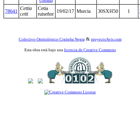
común
Cettia
Cetia
78641
19/02/17
Murcia
30SXH50
1
cetti
ruiseñor
&
Colectivo Ornitológico Cigüeña Negra
proyectoAvis.com
Esta obra está bajo una
licencia de Creative Commons