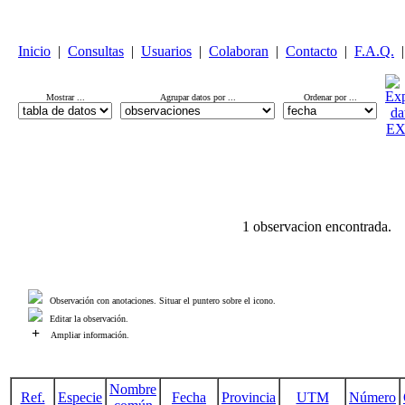
Inicio
|
Consultas
|
Usuarios
|
Colaboran
|
Contacto
|
F.A.Q.
|
Mostrar ...
Agrupar datos por ...
Ordenar por ...
1 observacion encontrada.
Observación con anotaciones. Situar el puntero sobre el icono.
Editar la observación.
+
Ampliar información.
Nombre
Ref.
Especie
Fecha
Provincia
UTM
Número