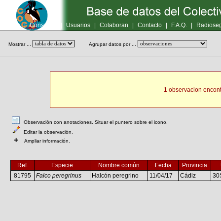
Inicio
|
Consultas
|
Usuarios
|
Colaboran
|
Contacto
|
F.A.Q.
|
Radioseg
Mostrar ...
Agrupar datos por ...
1 observacion encont
Observación con anotaciones. Situar el puntero sobre el icono.
Editar la observación.
+
Ampliar información.
Ref.
Especie
Nombre común
Fecha
Provincia
81795
Falco peregrinus
Halcón peregrino
11/04/17
Cádiz
30