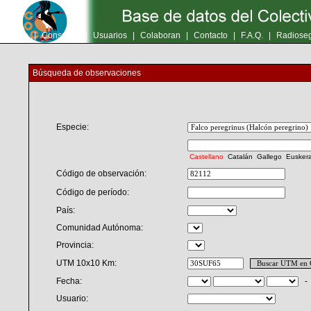
Inicio
|
Consultas
|
Usuarios
|
Colaboran
|
Contacto
|
F.A.Q.
|
Radioseg
Búsqueda de observaciones
Especie:
Castellano
Catalán
Gallego
Eusker
Código de observación:
Código de período:
País:
Comunidad Autónoma:
Provincia:
UTM 10x10 Km:
Fecha:
Usuario: