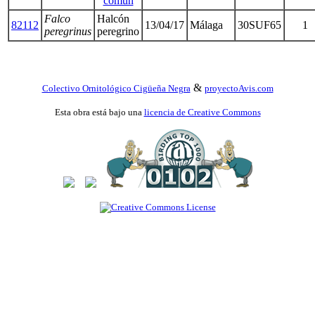
común
Falco
Halcón
82112
13/04/17
Málaga
30SUF65
1
peregrinus
peregrino
&
Colectivo Ornitológico Cigüeña Negra
proyectoAvis.com
Esta obra está bajo una
licencia de Creative Commons