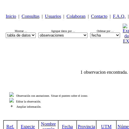
Inicio
|
Consultas
|
Usuarios
|
Colaboran
|
Contacto
|
F.A.Q.
|
Mostrar ...
Agrupar datos por ...
Ordenar por ...
1 observacion encontrada.
Observación con anotaciones. Situar el puntero sobre el icono.
Editar la observación.
+
Ampliar información.
Nombre
Ref.
Especie
Fecha
Provincia
UTM
Núme