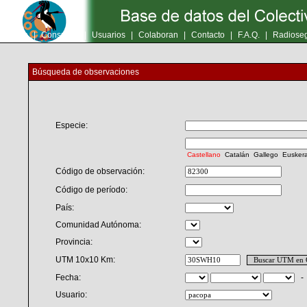
Inicio
|
Consultas
|
Usuarios
|
Colaboran
|
Contacto
|
F.A.Q.
|
Radioseg
Búsqueda de observaciones
Especie:
Castellano
Catalán
Gallego
Eusker
Código de observación:
Código de período:
País:
Comunidad Autónoma:
Provincia:
UTM 10x10 Km:
Fecha:
Usuario: