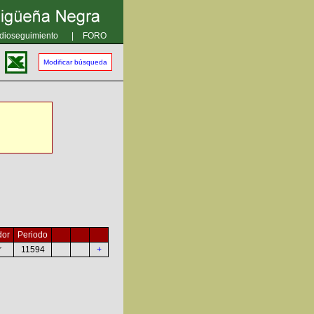
dioseguimiento
|
FORO
Modificar búsqueda
dor
Periodo
r
11594
+