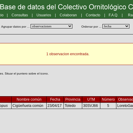
cio
|
Consultas
|
Usuarios
|
Colaboran
|
Contacto
|
F.A.Q.
|
Ra
Agrupar datos por ...
Ordenar por ...
1 observacion encontrada.
. Situar el puntero sobre el icono.
Nombre común
Fecha
Provincia
UTM
Número
Observa
topus
Cigüeñuela común
23/04/17
Toledo
30SVJ66
5
LoretoGa