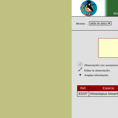
Ini
Mostrar ...
Observación con anotaciones
Editar la observación.
+
Ampliar información.
Ref.
Especie
83297
Himantopus himan