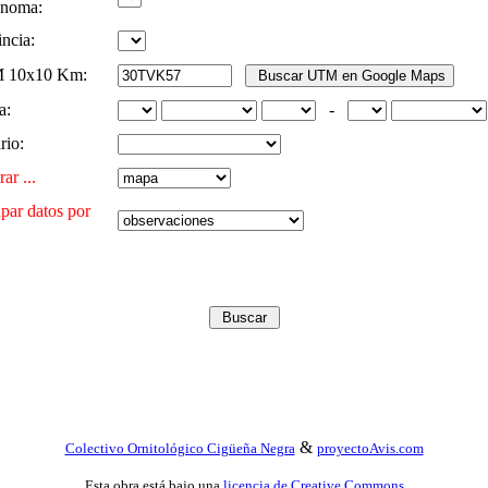
noma:
ncia:
 10x10 Km:
a:
-
rio:
ar ...
par datos por
&
Colectivo Ornitológico Cigüeña Negra
proyectoAvis.com
Esta obra está bajo una
licencia de Creative Commons