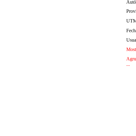
Autó
Provi
UTM
Fech
Usua
Mostr
Agru
...