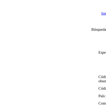
Ini
Búsqueda
Espe
Códi
obse
Códi
País:
Com