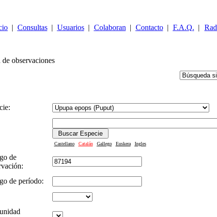
cio
|
Consultas
|
Usuarios
|
Colaboran
|
Contacto
|
F.A.Q.
|
Rad
 de observaciones
cie:
Castellano
Catalán
Gallego
Euskera
Ingles
go de
rvación:
go de período:
unidad