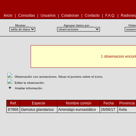
Inicio
|
Consultas
|
Usuarios
|
Colaboran
|
Contacto
|
F.A.Q.
|
Radioseg
Mostrar ...
Agrupar datos por ...
Orden
1 observacion encont
Observación con anotaciones. Situar el puntero sobre el icono.
Editar la observación.
+
Ampliar información.
Ref.
Especie
Nombre común
Fecha
Provincia
87866
Garrulus glandarius
Arrendajo euroasiático
26/06/17
Ávila