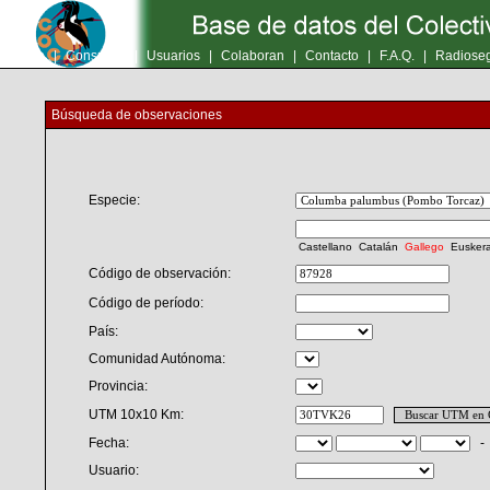
Inicio
|
Consultas
|
Usuarios
|
Colaboran
|
Contacto
|
F.A.Q.
|
Radioseg
Búsqueda de observaciones
Especie:
Castellano
Catalán
Gallego
Eusker
Código de observación:
Código de período:
País:
Comunidad Autónoma:
Provincia:
UTM 10x10 Km:
Fecha:
Usuario: