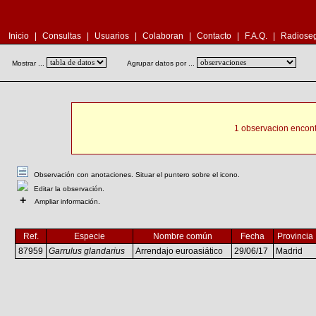
Inicio
|
Consultas
|
Usuarios
|
Colaboran
|
Contacto
|
F.A.Q.
|
Radioseg
Mostrar ...
Agrupar datos por ...
1 observacion encont
Observación con anotaciones. Situar el puntero sobre el icono.
Editar la observación.
+
Ampliar información.
Ref.
Especie
Nombre común
Fecha
Provincia
87959
Garrulus glandarius
Arrendajo euroasiático
29/06/17
Madrid