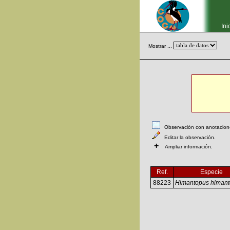
Ini
Mostrar ...
Observación con anotaciones
Editar la observación.
+
Ampliar información.
Ref.
Especie
88223
Himantopus himan