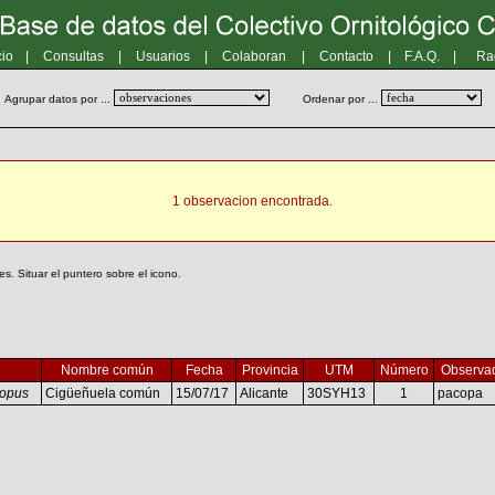
cio
|
Consultas
|
Usuarios
|
Colaboran
|
Contacto
|
F.A.Q.
|
Ra
Agrupar datos por ...
Ordenar por ...
1 observacion encontrada.
. Situar el puntero sobre el icono.
Nombre común
Fecha
Provincia
UTM
Número
Observa
topus
Cigüeñuela común
15/07/17
Alicante
30SYH13
1
pacopa