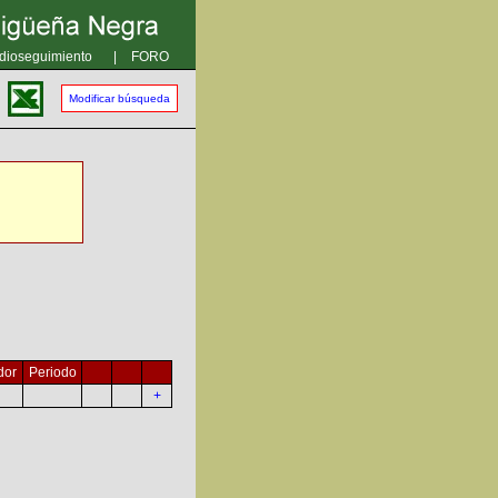
dioseguimiento
|
FORO
Modificar búsqueda
dor
Periodo
+