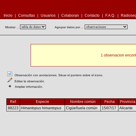
Inicio
|
Consultas
|
Usuarios
|
Colaboran
|
Contacto
|
F.A.Q.
|
Radioseg
Mostrar ...
Agrupar datos por ...
1 observacion encont
Observación con anotaciones. Situar el puntero sobre el icono.
Editar la observación.
+
Ampliar información.
Ref.
Especie
Nombre común
Fecha
Provincia
88223
Himantopus himantopus
Cigüeñuela común
15/07/17
Alicante