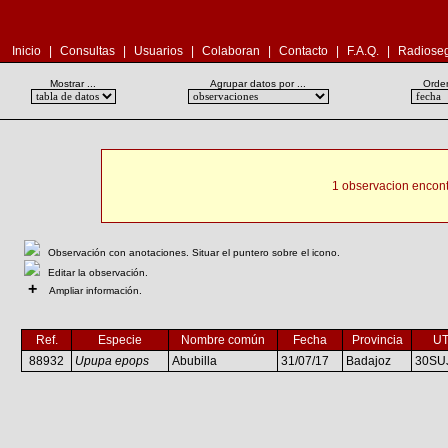
Inicio
|
Consultas
|
Usuarios
|
Colaboran
|
Contacto
|
F.A.Q.
|
Radioseg
Mostrar ...
Agrupar datos por ...
Orden
1 observacion encont
Observación con anotaciones. Situar el puntero sobre el icono.
Editar la observación.
+
Ampliar información.
Ref.
Especie
Nombre común
Fecha
Provincia
U
88932
Upupa epops
Abubilla
31/07/17
Badajoz
30SU