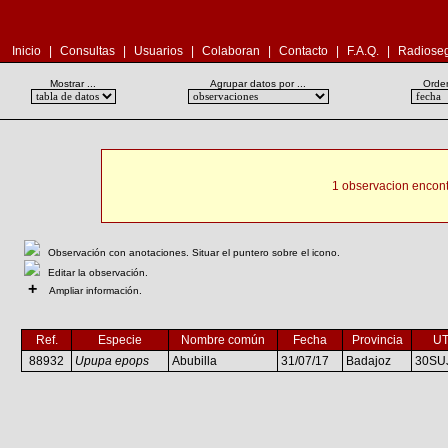
Inicio
|
Consultas
|
Usuarios
|
Colaboran
|
Contacto
|
F.A.Q.
|
Radioseg
Mostrar ...
Agrupar datos por ...
Orden
1 observacion encont
Observación con anotaciones. Situar el puntero sobre el icono.
Editar la observación.
+
Ampliar información.
Ref.
Especie
Nombre común
Fecha
Provincia
U
88932
Upupa epops
Abubilla
31/07/17
Badajoz
30SU