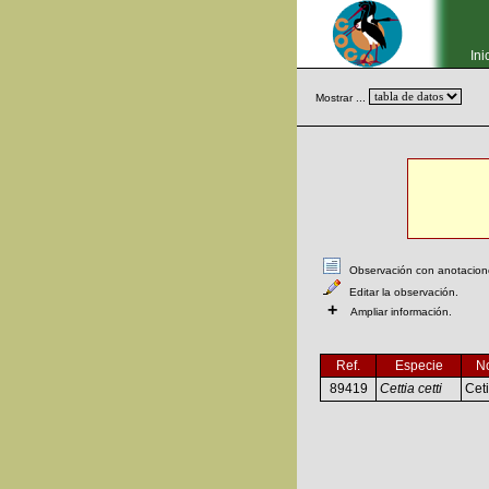
Ini
Mostrar ...
Observación con anotaciones
Editar la observación.
+
Ampliar información.
Ref.
Especie
N
89419
Cettia cetti
Ceti