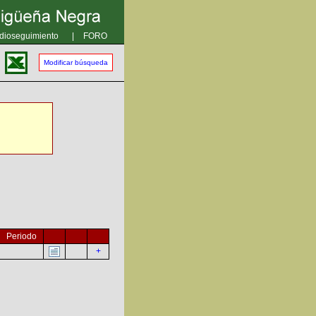
dioseguimiento
|
FORO
Modificar búsqueda
Periodo
+