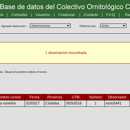
cio
|
Consultas
|
Usuarios
|
Colaboran
|
Contacto
|
F.A.Q.
|
Ra
Agrupar datos por ...
Ordenar por ...
1 observacion encontrada.
. Situar el puntero sobre el icono.
ombre común
Fecha
Provincia
UTM
Número
Observador
a ruiseñor
31/03/17
Córdoba
30SUG18
1
rocio5441