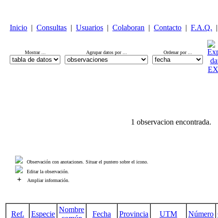
Inicio
|
Consultas
|
Usuarios
|
Colaboran
|
Contacto
|
F.A.Q.
|
Mostrar ...
Agrupar datos por ...
Ordenar por ...
1 observacion encontrada.
Observación con anotaciones. Situar el puntero sobre el icono.
Editar la observación.
+
Ampliar información.
Nombre
Ref.
Especie
Fecha
Provincia
UTM
Número