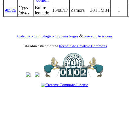
común
Gyps
Buitre
90526
15/08/17
Zamora
30TTM84
1
fulvus
leonado
&
Colectivo Ornitológico Cigüeña Negra
proyectoAvis.com
Esta obra está bajo una
licencia de Creative Commons