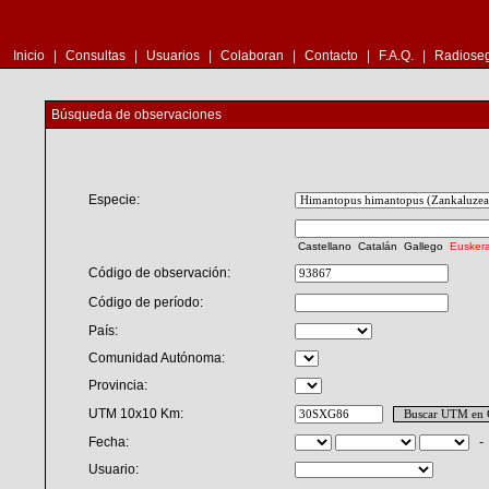
Inicio
|
Consultas
|
Usuarios
|
Colaboran
|
Contacto
|
F.A.Q.
|
Radioseg
Búsqueda de observaciones
Especie:
Castellano
Catalán
Gallego
Eusker
Código de observación:
Código de período:
País:
Comunidad Autónoma:
Provincia:
UTM 10x10 Km:
Fecha:
Usuario: