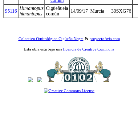
común
Himantopus
Cigüeñuela
95116
14/09/17
Murcia
30SXG76
himantopus
común
&
Colectivo Ornitológico Cigüeña Negra
proyectoAvis.com
Esta obra está bajo una
licencia de Creative Commons