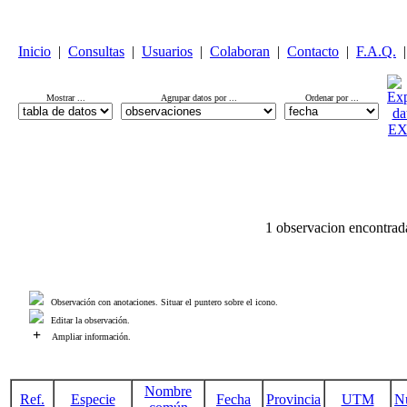
Inicio
|
Consultas
|
Usuarios
|
Colaboran
|
Contacto
|
F.A.Q.
|
Mostrar ...
Agrupar datos por ...
Ordenar por ...
1 observacion encontrad
Observación con anotaciones. Situar el puntero sobre el icono.
Editar la observación.
+
Ampliar información.
Nombre
Ref.
Especie
Fecha
Provincia
UTM
N