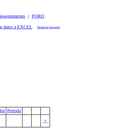
ioseguimiento
|
FORO
Modificar búsqueda
dor
Periodo
+