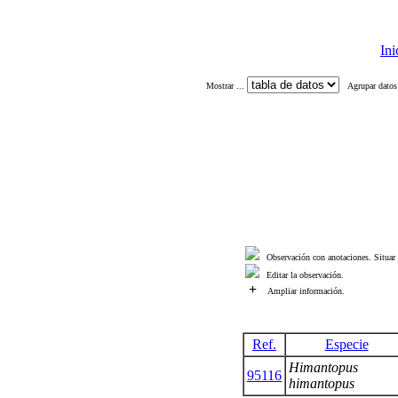
Ini
Mostrar ...
Agrupar datos
Observación con anotaciones. Situar 
Editar la observación.
+
Ampliar información.
Ref.
Especie
Himantopus
95116
himantopus