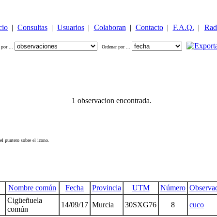
cio
|
Consultas
|
Usuarios
|
Colaboran
|
Contacto
|
F.A.Q.
|
Rad
 por ...
Ordenar por ...
1 observacion encontrada.
el puntero sobre el icono.
Nombre común
Fecha
Provincia
UTM
Número
Observa
Cigüeñuela
14/09/17
Murcia
30SXG76
8
cuco
común