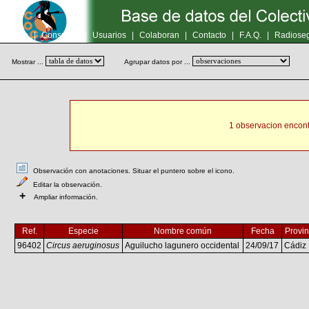
Inicio
|
Consultas
|
Usuarios
|
Colaboran
|
Contacto
|
F.A.Q.
|
Radioseg
Mostrar ...
Agrupar datos por ...
1 observacion encont
Observación con anotaciones. Situar el puntero sobre el icono.
Editar la observación.
+
Ampliar información.
Ref.
Especie
Nombre común
Fecha
Provin
96402
Circus aeruginosus
Aguilucho lagunero occidental
24/09/17
Cádiz