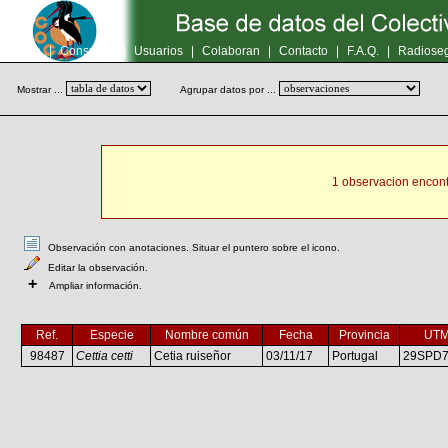
Inicio
|
Consultas
|
Usuarios
|
Colaboran
|
Contacto
|
F.A.Q.
|
Radioseg
Mostrar ...
Agrupar datos por ...
1 observacion encont
Observación con anotaciones. Situar el puntero sobre el icono.
Editar la observación.
+
Ampliar información.
Ref.
Especie
Nombre común
Fecha
Provincia
UT
98487
Cettia cetti
Cetia ruiseñor
03/11/17
Portugal
29SPD