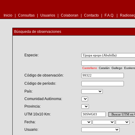
Inicio
|
Consultas
|
Usuarios
|
Colaboran
|
Contacto
|
F.A.Q.
|
Radioseg
Búsqueda de observaciones
Especie:
Castellano
Catalán
Gallego
Eusker
Código de observación:
Código de período:
País:
Comunidad Autónoma:
Provincia:
UTM 10x10 Km:
Fecha:
Usuario: