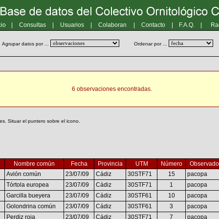
cio
|
Consultas
|
Usuarios
|
Colaboran
|
Contacto
|
F.A.Q.
|
Ra
Agrupar datos por ...
Ordenar por ...
6 observaciones encontradas.
. Situar el puntero sobre el icono.
Nombre común
Fecha
Provincia
UTM
Número
Observado
Avión común
23/07/09
Cádiz
30STF71
15
pacopa
Tórtola europea
23/07/09
Cádiz
30STF71
1
pacopa
Garcilla bueyera
23/07/09
Cádiz
30STF61
10
pacopa
Golondrina común
23/07/09
Cádiz
30STF61
3
pacopa
Perdiz roja
23/07/09
Cádiz
30STF71
7
pacopa