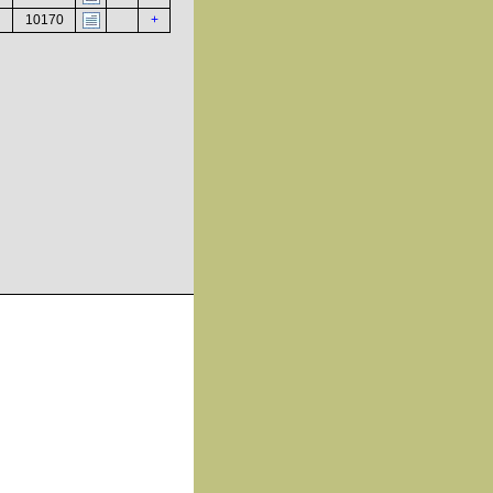
10170
+