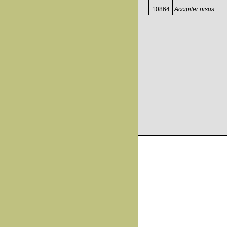
10864
Accipiter nisus