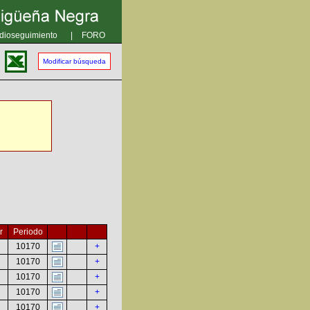
dioseguimiento
|
FORO
Modificar búsqueda
r
Periodo
10170
+
10170
+
10170
+
10170
+
10170
+