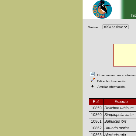
Ini
Mostrar ...
Observación con anotaciones
Editar la observación.
+
Ampliar información.
Ref.
Especie
10859
Delichon urbicum
10860
Streptopelia turtur
10861
Bubulcus ibis
10862
Hirundo rustica
10863
Alectoris rufa