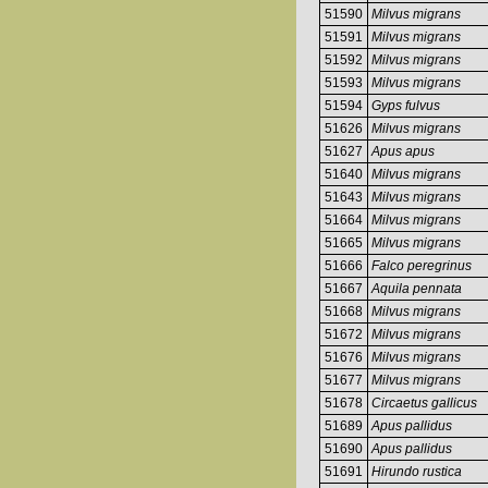
51590
Milvus migrans
51591
Milvus migrans
51592
Milvus migrans
51593
Milvus migrans
51594
Gyps fulvus
51626
Milvus migrans
51627
Apus apus
51640
Milvus migrans
51643
Milvus migrans
51664
Milvus migrans
51665
Milvus migrans
51666
Falco peregrinus
51667
Aquila pennata
51668
Milvus migrans
51672
Milvus migrans
51676
Milvus migrans
51677
Milvus migrans
51678
Circaetus gallicus
51689
Apus pallidus
51690
Apus pallidus
51691
Hirundo rustica