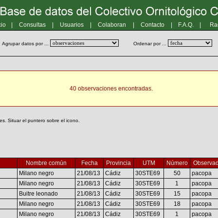
cio
|
Consultas
|
Usuarios
|
Colaboran
|
Contacto
|
F.A.Q.
|
Ra
Agrupar datos por ...
Ordenar por ...
40 observaciones encontradas.
. Situar el puntero sobre el icono.
Nombre común
Fecha
Provincia
UTM
Número
Observad
Milano negro
21/08/13
Cádiz
30STE69
50
pacopa
Milano negro
21/08/13
Cádiz
30STE69
1
pacopa
Buitre leonado
21/08/13
Cádiz
30STE69
15
pacopa
Milano negro
21/08/13
Cádiz
30STE69
18
pacopa
Milano negro
21/08/13
Cádiz
30STE69
1
pacopa