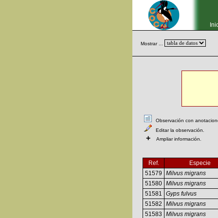
Ini
Mostrar ...
Observación con anotaciones
Editar la observación.
+
Ampliar información.
Ref.
Especie
51579
Milvus migrans
51580
Milvus migrans
51581
Gyps fulvus
51582
Milvus migrans
51583
Milvus migrans