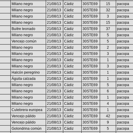
Milano negro
21/08/13
Cádiz
30STE69
15
pacopa
Milano negro
21/08/13
Cádiz
30STE69
32
pacopa
Milano negro
21/08/13
Cádiz
30STE69
3
pacopa
Milano negro
21/08/13
Cádiz
30STE69
15
pacopa
Buitre leonado
21/08/13
Cádiz
30STE69
37
pacopa
Milano negro
21/08/13
Cádiz
30STE69
5
pacopa
Vencejo común
21/08/13
Cádiz
30STE69
5
pacopa
Milano negro
21/08/13
Cádiz
30STE69
2
pacopa
Milano negro
21/08/13
Cádiz
30STE69
3
pacopa
Milano negro
21/08/13
Cádiz
30STE69
1
pacopa
Milano negro
21/08/13
Cádiz
30STE69
3
pacopa
Halcón peregrino
21/08/13
Cádiz
30STE69
1
pacopa
Águila calzada
21/08/13
Cádiz
30STE69
1
pacopa
Milano negro
21/08/13
Cádiz
30STE69
5
pacopa
Milano negro
21/08/13
Cádiz
30STE69
6
pacopa
Milano negro
21/08/13
Cádiz
30STE69
1
pacopa
Milano negro
21/08/13
Cádiz
30STE69
4
pacopa
Culebrera europea
21/08/13
Cádiz
30STE69
1
pacopa
Vencejo pálido
21/08/13
Cádiz
30STE69
42
pacopa
Vencejo pálido
21/08/13
Cádiz
30STE69
9
pacopa
Golondrina común
21/08/13
Cádiz
30STE69
5
pacopa