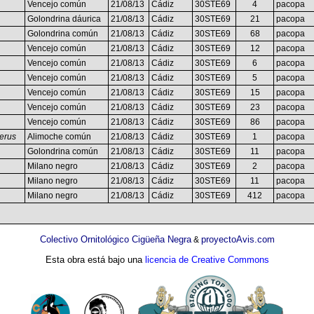
Vencejo común
21/08/13
Cádiz
30STE69
4
pacopa
Golondrina dáurica
21/08/13
Cádiz
30STE69
21
pacopa
Golondrina común
21/08/13
Cádiz
30STE69
68
pacopa
Vencejo común
21/08/13
Cádiz
30STE69
12
pacopa
Vencejo común
21/08/13
Cádiz
30STE69
6
pacopa
Vencejo común
21/08/13
Cádiz
30STE69
5
pacopa
Vencejo común
21/08/13
Cádiz
30STE69
15
pacopa
Vencejo común
21/08/13
Cádiz
30STE69
23
pacopa
Vencejo común
21/08/13
Cádiz
30STE69
86
pacopa
erus
Alimoche común
21/08/13
Cádiz
30STE69
1
pacopa
Golondrina común
21/08/13
Cádiz
30STE69
11
pacopa
Milano negro
21/08/13
Cádiz
30STE69
2
pacopa
Milano negro
21/08/13
Cádiz
30STE69
11
pacopa
Milano negro
21/08/13
Cádiz
30STE69
412
pacopa
Colectivo Ornitológico Cigüeña Negra
proyectoAvis.com
&
Esta obra está bajo una
licencia de Creative Commons