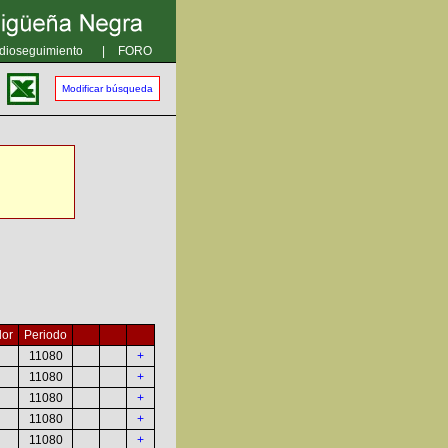
dioseguimiento
|
FORO
Modificar búsqueda
or
Periodo
11080
+
11080
+
11080
+
11080
+
11080
+