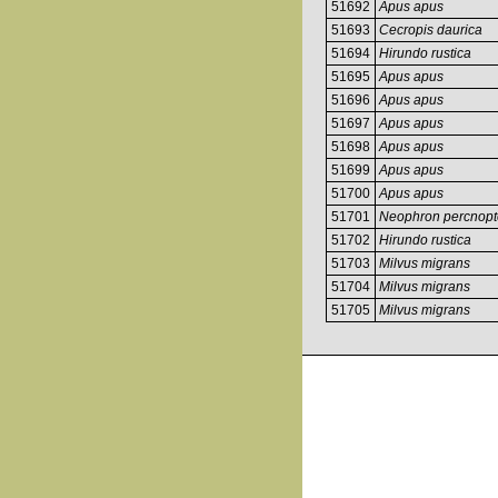
51692
Apus apus
51693
Cecropis daurica
51694
Hirundo rustica
51695
Apus apus
51696
Apus apus
51697
Apus apus
51698
Apus apus
51699
Apus apus
51700
Apus apus
51701
Neophron percnopt
51702
Hirundo rustica
51703
Milvus migrans
51704
Milvus migrans
51705
Milvus migrans