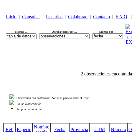
Inicio
|
Consultas
|
Usuarios
|
Colaboran
|
Contacto
|
F.A.Q.
|
Mostrar ...
Agrupar datos por ...
Ordenar por ...
2 observaciones encontrada
Observación con anotaciones. Situar el puntero sobre el icono.
Editar la observación.
+
Ampliar información.
Nombre
Ref.
Especie
Fecha
Provincia
UTM
Número
O