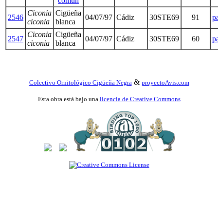
común
Ciconia
Cigüeña
2546
04/07/97
Cádiz
30STE69
91
p
ciconia
blanca
Ciconia
Cigüeña
2547
04/07/97
Cádiz
30STE69
60
p
ciconia
blanca
&
Colectivo Ornitológico Cigüeña Negra
proyectoAvis.com
Esta obra está bajo una
licencia de Creative Commons