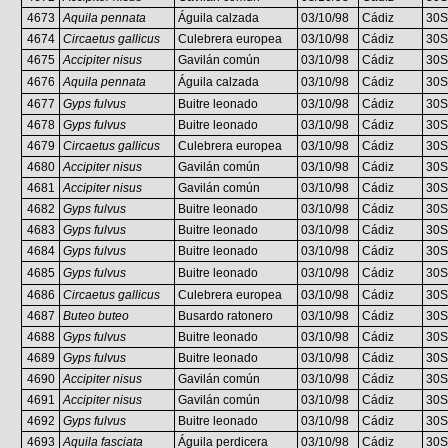
4673
Aquila pennata
Águila calzada
03/10/98
Cádiz
30S
4674
Circaetus gallicus
Culebrera europea
03/10/98
Cádiz
30S
4675
Accipiter nisus
Gavilán común
03/10/98
Cádiz
30S
4676
Aquila pennata
Águila calzada
03/10/98
Cádiz
30S
4677
Gyps fulvus
Buitre leonado
03/10/98
Cádiz
30S
4678
Gyps fulvus
Buitre leonado
03/10/98
Cádiz
30S
4679
Circaetus gallicus
Culebrera europea
03/10/98
Cádiz
30S
4680
Accipiter nisus
Gavilán común
03/10/98
Cádiz
30S
4681
Accipiter nisus
Gavilán común
03/10/98
Cádiz
30S
4682
Gyps fulvus
Buitre leonado
03/10/98
Cádiz
30S
4683
Gyps fulvus
Buitre leonado
03/10/98
Cádiz
30S
4684
Gyps fulvus
Buitre leonado
03/10/98
Cádiz
30S
4685
Gyps fulvus
Buitre leonado
03/10/98
Cádiz
30S
4686
Circaetus gallicus
Culebrera europea
03/10/98
Cádiz
30S
4687
Buteo buteo
Busardo ratonero
03/10/98
Cádiz
30S
4688
Gyps fulvus
Buitre leonado
03/10/98
Cádiz
30S
4689
Gyps fulvus
Buitre leonado
03/10/98
Cádiz
30S
4690
Accipiter nisus
Gavilán común
03/10/98
Cádiz
30S
4691
Accipiter nisus
Gavilán común
03/10/98
Cádiz
30S
4692
Gyps fulvus
Buitre leonado
03/10/98
Cádiz
30S
4693
Aquila fasciata
Águila perdicera
03/10/98
Cádiz
30S