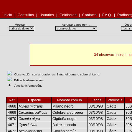
Inicio
|
Consultas
|
Usuarios
|
Colaboran
|
Contacto
|
F.A.Q.
|
Radioseg
Mostrar ...
Agrupar datos por ...
Orden
34 observaciones encon
Observación con anotaciones. Situar el puntero sobre el icono.
Editar la observación.
+
Ampliar información.
Ref.
Especie
Nombre común
Fecha
Provincia
4668
Milvus migrans
Milano negro
03/10/98
Cádiz
30S
4669
Circaetus gallicus
Culebrera europea
03/10/98
Cádiz
30S
4670
Ciconia nigra
Cigüeña negra
03/10/98
Cádiz
30S
4671
Gyps fulvus
Buitre leonado
03/10/98
Cádiz
30S
4672
Accipiter nisus
Gavilán común
03/10/98
Cádiz
30S