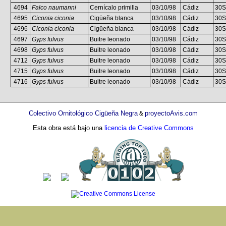
4694
Falco naumanni
Cernícalo primilla
03/10/98
Cádiz
30S
4695
Ciconia ciconia
Cigüeña blanca
03/10/98
Cádiz
30S
4696
Ciconia ciconia
Cigüeña blanca
03/10/98
Cádiz
30S
4697
Gyps fulvus
Buitre leonado
03/10/98
Cádiz
30S
4698
Gyps fulvus
Buitre leonado
03/10/98
Cádiz
30S
4712
Gyps fulvus
Buitre leonado
03/10/98
Cádiz
30S
4715
Gyps fulvus
Buitre leonado
03/10/98
Cádiz
30S
4716
Gyps fulvus
Buitre leonado
03/10/98
Cádiz
30S
Colectivo Ornitológico Cigüeña Negra
proyectoAvis.com
&
Esta obra está bajo una
licencia de Creative Commons