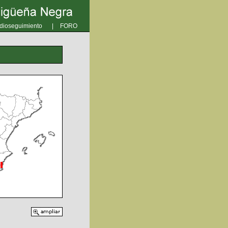
dioseguimiento
|
FORO