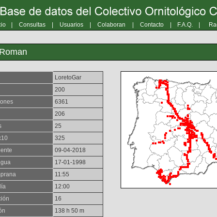
cio
|
Consultas
|
Usuarios
|
Colaboran
|
Contacto
|
F.A.Q.
|
Ra
a Roman
LoretoGar
200
iones
6361
206
s
25
x10
325
iente
09-04-2018
igua
17-01-1998
mprana
11:55
día
12:00
ción
16
ón
138 h 50 m