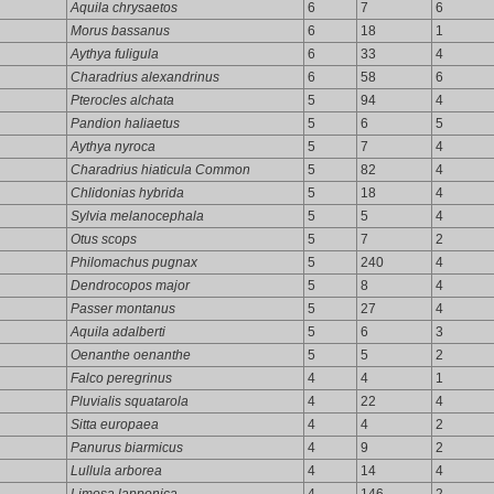
Aquila chrysaetos
6
7
6
Morus bassanus
6
18
1
Aythya fuligula
6
33
4
Charadrius alexandrinus
6
58
6
Pterocles alchata
5
94
4
Pandion haliaetus
5
6
5
Aythya nyroca
5
7
4
Charadrius hiaticula Common
5
82
4
Chlidonias hybrida
5
18
4
Sylvia melanocephala
5
5
4
Otus scops
5
7
2
Philomachus pugnax
5
240
4
Dendrocopos major
5
8
4
Passer montanus
5
27
4
Aquila adalberti
5
6
3
Oenanthe oenanthe
5
5
2
Falco peregrinus
4
4
1
Pluvialis squatarola
4
22
4
Sitta europaea
4
4
2
Panurus biarmicus
4
9
2
Lullula arborea
4
14
4