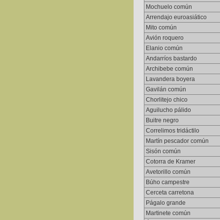
Mochuelo común
Arrendajo euroasiático
Mito común
Avión roquero
Elanio común
Andarríos bastardo
Archibebe común
Lavandera boyera
Gavilán común
Chorlitejo chico
Aguilucho pálido
Buitre negro
Correlimos tridáctilo
Martín pescador común
Sisón común
Cotorra de Kramer
Avetorillo común
Búho campestre
Cerceta carretona
Págalo grande
Martinete común