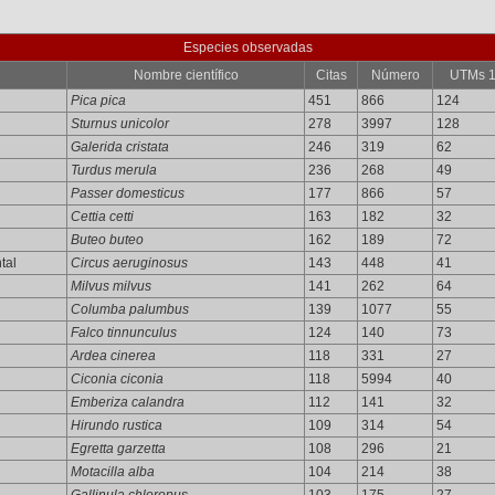
Especies observadas
Nombre científico
Citas
Número
UTMs 
Pica pica
451
866
124
Sturnus unicolor
278
3997
128
Galerida cristata
246
319
62
Turdus merula
236
268
49
Passer domesticus
177
866
57
Cettia cetti
163
182
32
Buteo buteo
162
189
72
tal
Circus aeruginosus
143
448
41
Milvus milvus
141
262
64
Columba palumbus
139
1077
55
Falco tinnunculus
124
140
73
Ardea cinerea
118
331
27
Ciconia ciconia
118
5994
40
Emberiza calandra
112
141
32
Hirundo rustica
109
314
54
Egretta garzetta
108
296
21
Motacilla alba
104
214
38