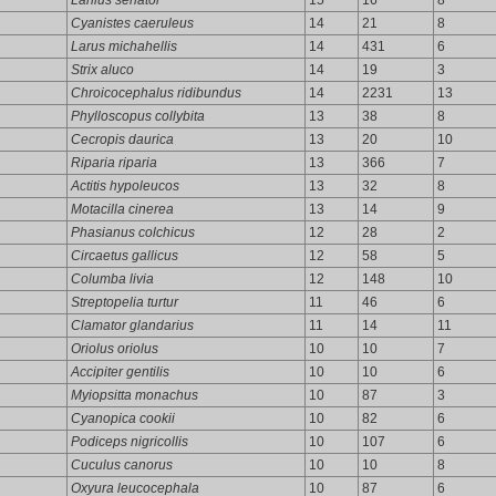
Lanius senator
15
16
8
Cyanistes caeruleus
14
21
8
Larus michahellis
14
431
6
Strix aluco
14
19
3
Chroicocephalus ridibundus
14
2231
13
Phylloscopus collybita
13
38
8
Cecropis daurica
13
20
10
Riparia riparia
13
366
7
Actitis hypoleucos
13
32
8
Motacilla cinerea
13
14
9
Phasianus colchicus
12
28
2
Circaetus gallicus
12
58
5
Columba livia
12
148
10
Streptopelia turtur
11
46
6
Clamator glandarius
11
14
11
Oriolus oriolus
10
10
7
Accipiter gentilis
10
10
6
Myiopsitta monachus
10
87
3
Cyanopica cookii
10
82
6
Podiceps nigricollis
10
107
6
Cuculus canorus
10
10
8
Oxyura leucocephala
10
87
6