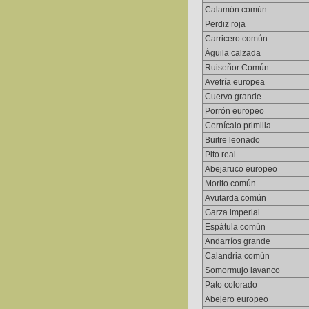
Calamón común
Perdiz roja
Carricero común
Águila calzada
Ruiseñor Común
Avefría europea
Cuervo grande
Porrón europeo
Cernícalo primilla
Buitre leonado
Pito real
Abejaruco europeo
Morito común
Avutarda común
Garza imperial
Espátula común
Andarríos grande
Calandria común
Somormujo lavanco
Pato colorado
Abejero europeo