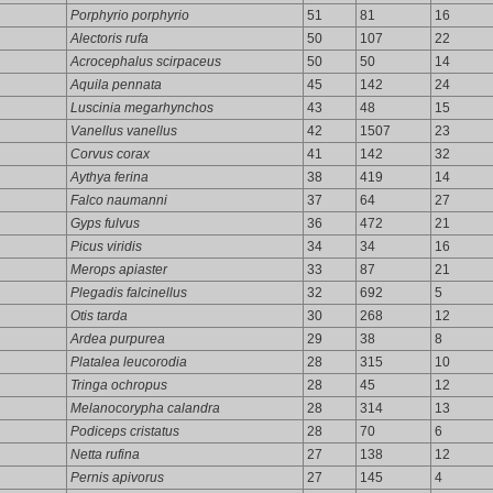
Porphyrio porphyrio
51
81
16
Alectoris rufa
50
107
22
Acrocephalus scirpaceus
50
50
14
Aquila pennata
45
142
24
Luscinia megarhynchos
43
48
15
Vanellus vanellus
42
1507
23
Corvus corax
41
142
32
Aythya ferina
38
419
14
Falco naumanni
37
64
27
Gyps fulvus
36
472
21
Picus viridis
34
34
16
Merops apiaster
33
87
21
Plegadis falcinellus
32
692
5
Otis tarda
30
268
12
Ardea purpurea
29
38
8
Platalea leucorodia
28
315
10
Tringa ochropus
28
45
12
Melanocorypha calandra
28
314
13
Podiceps cristatus
28
70
6
Netta rufina
27
138
12
Pernis apivorus
27
145
4