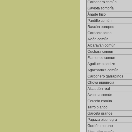
Carbonero común
Gaviota sombría
Ánade friso
Pardillo común
Rascón europeo
Carricero tordal
Avión común
Alcaraván común
Cuchara común
Flamenco común
Aguilucho cenizo
Agachadiza común
Carbonero garrapinos
Chova piquirroja
Alcaudón real
Avoceta común
Cerceta común
Tarro blanco
Garceta grande
Pagaza piconegra
Gorrión moruno