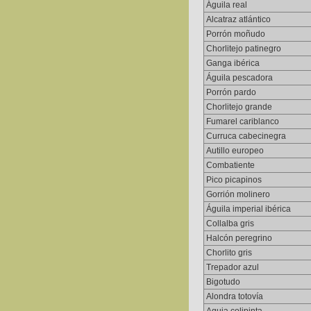
Águila real
Alcatraz atlántico
Porrón moñudo
Chorlitejo patinegro
Ganga ibérica
Águila pescadora
Porrón pardo
Chorlitejo grande
Fumarel cariblanco
Curruca cabecinegra
Autillo europeo
Combatiente
Pico picapinos
Gorrión molinero
Águila imperial ibérica
Collalba gris
Halcón peregrino
Chorlito gris
Trepador azul
Bigotudo
Alondra totovía