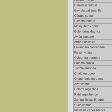
Alcaudón común
Herrerillo común
Gaviota patiamarilla
Cárabo común
Gaviota reidora
Mosquitero común
Golondrina dáurica
Avión zapador
Andarríos chico
Lavandera cascadeña
Faisán vulgar
Culebrera europea
Paloma bravía
Tórtola europea
Críalo europeo
Oropéndola europea
Azor común
Cotorra argentina
Rabilargo ibérico
Zampullín cuellinegro
Cuco común
Malvasía cabeciblanca