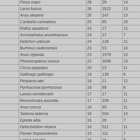
Parus major
26
28
14
Larus fuscus
26
3522
13
Anas strepera
26
147
15
Carduelis cannabina
25
85
20
Rallus aquaticus
24
27
12
Acrocephalus arundinaceus
24
27
7
Delichon urbicum
24
126
21
Burhinus oedicnemus
23
53
14
Anas clypeata
23
1579
15
Phoenicopterus roseus
22
3098
15
Circus pygargus
20
23
11
Gallinago gallinago
19
130
6
Periparus ater
18
21
12
Pyrrhocorax pyrrhocorax
18
89
8
Lanius meridionalis
17
17
11
Recurvirostra avosetta
17
339
11
Anas crecca
16
95
11
Tadorna tadorna
16
504
14
Egretta alba
16
28
7
Gelochelidon nilotica
16
521
11
Passer hispaniolensis
15
111
7