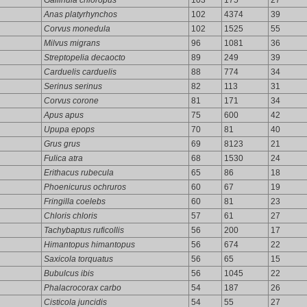
Gallinula chloropus
103
175
27
Anas platyrhynchos
102
4374
39
Corvus monedula
102
1525
55
Milvus migrans
96
1081
36
Streptopelia decaocto
89
249
39
Carduelis carduelis
88
774
34
Serinus serinus
82
113
31
Corvus corone
81
171
34
Apus apus
75
600
42
Upupa epops
70
81
40
Grus grus
69
8123
21
Fulica atra
68
1530
24
Erithacus rubecula
65
86
18
Phoenicurus ochruros
60
67
19
Fringilla coelebs
60
81
23
Chloris chloris
57
61
27
Tachybaptus ruficollis
56
200
17
Himantopus himantopus
56
674
22
Saxicola torquatus
56
65
15
Bubulcus ibis
56
1045
22
Phalacrocorax carbo
54
187
26
Cisticola juncidis
54
55
27