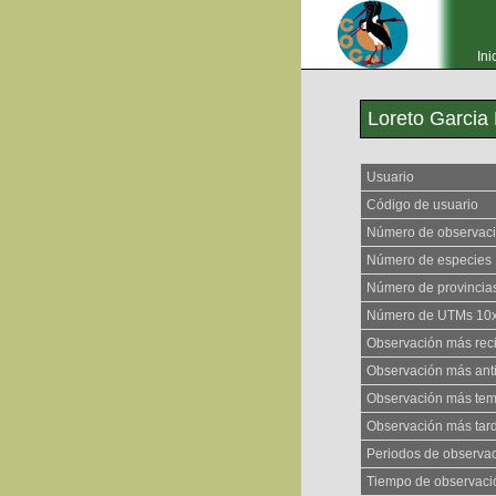
Ini
Loreto Garci
Usuario
Código de usuario
Número de observac
Número de especies
Número de provincia
Número de UTMs 10
Observación más rec
Observación más ant
Observación más te
Observación más tar
Periodos de observa
Tiempo de observaci