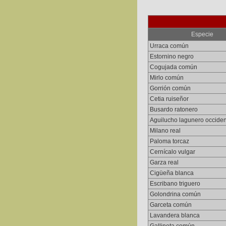
Especie
Urraca común
Estornino negro
Cogujada común
Mirlo común
Gorrión común
Cetia ruiseñor
Busardo ratonero
Aguilucho lagunero occiden
Milano real
Paloma torcaz
Cernícalo vulgar
Garza real
Cigüeña blanca
Escribano triguero
Golondrina común
Garceta común
Lavandera blanca