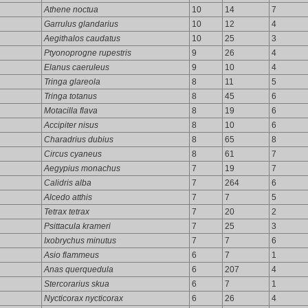
Athene noctua
10
14
7
Garrulus glandarius
10
12
4
Aegithalos caudatus
10
25
3
Ptyonoprogne rupestris
9
26
4
Elanus caeruleus
9
10
4
Tringa glareola
8
11
5
Tringa totanus
8
45
6
Motacilla flava
8
19
6
Accipiter nisus
8
10
6
Charadrius dubius
8
65
8
Circus cyaneus
8
61
7
Aegypius monachus
7
19
7
Calidris alba
7
264
6
Alcedo atthis
7
7
5
Tetrax tetrax
7
20
2
Psittacula krameri
7
25
3
Ixobrychus minutus
7
7
6
Asio flammeus
6
7
1
Anas querquedula
6
207
4
Stercorarius skua
6
7
1
Nycticorax nycticorax
6
26
4