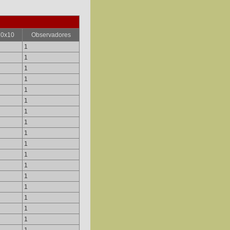
10x10
Observadores
1
1
1
1
1
1
1
1
1
1
1
1
1
1
1
1
1