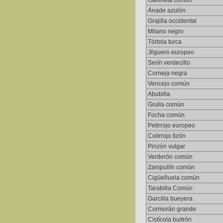
Gallineta común
Ánade azulón
Grajilla occidental
Milano negro
Tórtola turca
Jilguero europeo
Serín verdecillo
Corneja negra
Vencejo común
Abubilla
Grulla común
Focha común
Petirrojo europeo
Colirrojo tizón
Pinzón vulgar
Verderón común
Zampullín común
Cigüeñuela común
Tarabilla Común
Garcilla bueyera
Cormorán grande
Cistícola buitrón