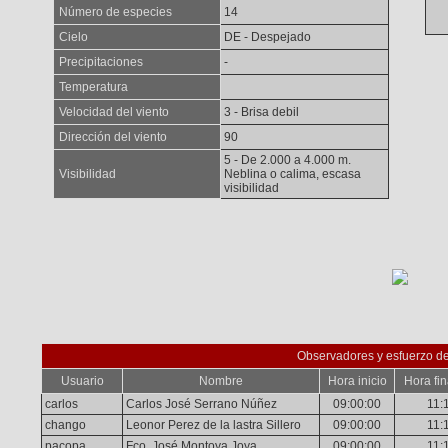
Número de especies
14
Cielo
DE - Despejado
Precipitaciones
-
Temperatura
Velocidad del viento
3 - Brisa debil
Dirección del viento
90
5 - De 2.000 a 4.000 m.
Visibilidad
Neblina o calima, escasa
visibilidad
Observadores y esfuerzo d
Usuario
Nombre
Hora inicio
Hora fin
carlos
Carlos José Serrano Núñez
09:00:00
11:
chango
Leonor Perez de la lastra Sillero
09:00:00
11:
pacopa
Fco. José Montoya Joya
09:00:00
11: