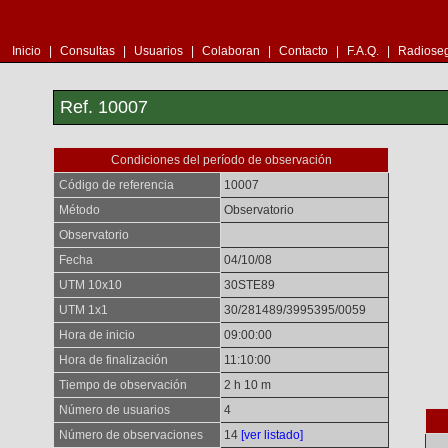
Inicio
|
Consultas
|
Usuarios
|
Colaboran
|
Contacto
|
F.A.Q.
|
Radioseg
Ref. 10007
Condiciones del período de observación
Código de referencia
10007
Método
Observatorio
Observatorio
Fecha
04/10/08
UTM 10x10
30STE89
UTM 1x1
30/281489/3995395/0059
Hora de inicio
09:00:00
Hora de finalización
11:10:00
Tiempo de observación
2 h 10 m
Número de usuarios
4
Número de observaciones
14
[ver listado]