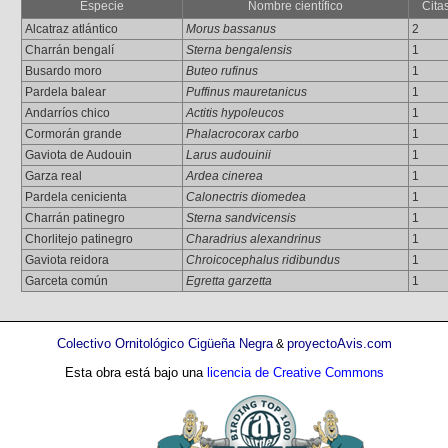
Especie
Nombre científico
Cita
Alcatraz atlántico
Morus bassanus
2
Charrán bengalí
Sterna bengalensis
1
Busardo moro
Buteo rufinus
1
Pardela balear
Puffinus mauretanicus
1
Andarríos chico
Actitis hypoleucos
1
Cormorán grande
Phalacrocorax carbo
1
Gaviota de Audouin
Larus audouinii
1
Garza real
Ardea cinerea
1
Pardela cenicienta
Calonectris diomedea
1
Charrán patinegro
Sterna sandvicensis
1
Chorlitejo patinegro
Charadrius alexandrinus
1
Gaviota reidora
Chroicocephalus ridibundus
1
Garceta común
Egretta garzetta
1
Colectivo Ornitológico Cigüeña Negra
proyectoAvis.com
&
Esta obra está bajo una
licencia de Creative Commons