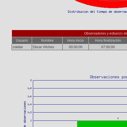
Observadores y esfuerzo d
Usuario
Nombre
Hora inicio
Hora finalización
oskitar
Oscar Vilches
00:00:00
07:00:00