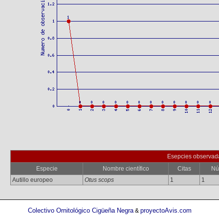
Esepcies observad
Especie
Nombre científico
Citas
Nú
Autillo europeo
Otus scops
1
1
Colectivo Ornitológico Cigüeña Negra
proyectoAvis.com
&