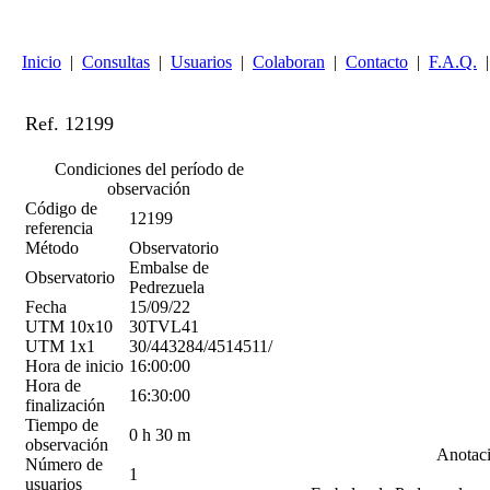
Inicio
|
Consultas
|
Usuarios
|
Colaboran
|
Contacto
|
F.A.Q.
|
Ref. 12199
Condiciones del período de
observación
Código de
12199
referencia
Método
Observatorio
Embalse de
Observatorio
Pedrezuela
Fecha
15/09/22
UTM 10x10
30TVL41
UTM 1x1
30/443284/4514511/
Hora de inicio
16:00:00
Hora de
16:30:00
finalización
Tiempo de
0 h 30 m
observación
Anotac
Número de
1
usuarios