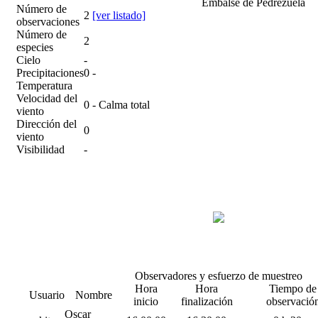
Embalse de Pedrezuela
Número de
2
[ver listado]
observaciones
Número de
2
especies
Cielo
-
Precipitaciones
0 -
Temperatura
Velocidad del
0 - Calma total
viento
Dirección del
0
viento
Visibilidad
-
Observadores y esfuerzo de muestreo
Hora
Hora
Tiempo de
Usuario
Nombre
inicio
finalización
observació
Oscar