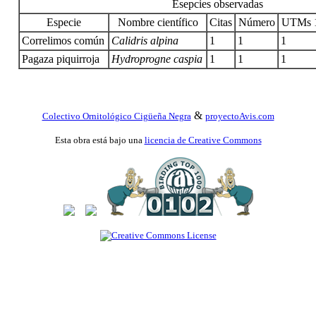
Esepcies observadas
Especie
Nombre científico
Citas
Número
UTMs 
Correlimos común
Calidris alpina
1
1
1
Pagaza piquirroja
Hydroprogne caspia
1
1
1
&
Colectivo Ornitológico Cigüeña Negra
proyectoAvis.com
Esta obra está bajo una
licencia de Creative Commons