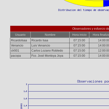
Observadores y esfuerzo d
Usuario
Nombre
Hora inicio
Hora finaliz
RicardoIsaa
Ricardo Isaa
07:15:00
14:00:0
Venancio
Luis Venancio
07:15:00
14:00:0
clr001
Carlos Lozano Robledo
07:15:00
12:00:0
pacopa
Fco. José Montoya Joya
07:15:00
14:00:0