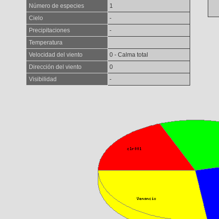
Número de especies
1
Cielo
-
Precipitaciones
-
Temperatura
Velocidad del viento
0 - Calma total
Dirección del viento
0
Visibilidad
-