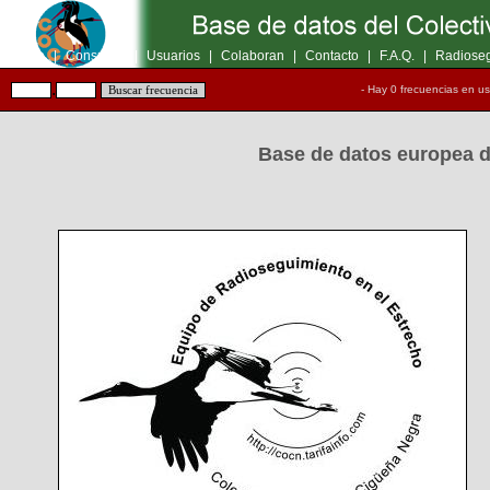
Inicio
|
Consultas
|
Usuarios
|
Colaboran
|
Contacto
|
F.A.Q.
|
Radioseg
.
- Hay 0 frecuencias en u
Base de datos europea d