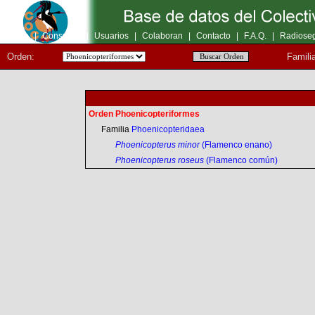
Inicio
|
Consultas
|
Usuarios
|
Colaboran
|
Contacto
|
F.A.Q.
|
Radioseg
Orden:
Famili
Orden Phoenicopteriformes
Familia
Phoenicopteridaea
Phoenicopterus minor
(Flamenco enano)
Phoenicopterus roseus
(Flamenco común)