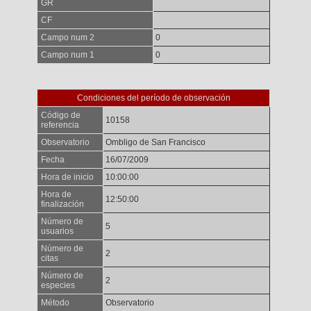
GR
CF
Campo num 2
0
Campo num 1
0
Condiciones del período de observación
Código de
10158
referencia
Observatorio
Ombligo de San Francisco
Fecha
16/07/2009
Hora de inicio
10:00:00
Hora de
12:50:00
finalización
Número de
5
usuarios
Número de
2
citas
Número de
2
especies
Método
Observatorio