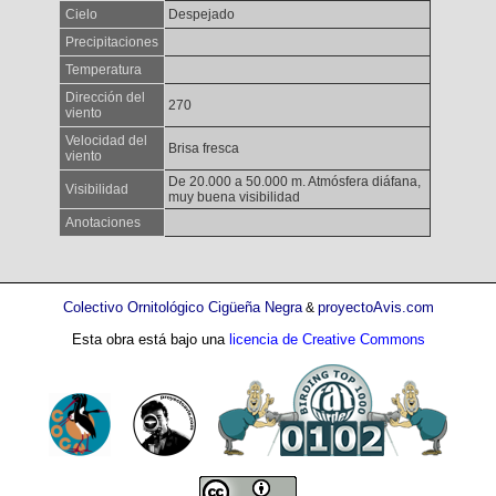
Cielo
Despejado
Precipitaciones
Temperatura
Dirección del
270
viento
Velocidad del
Brisa fresca
viento
De 20.000 a 50.000 m. Atmósfera diáfana,
Visibilidad
muy buena visibilidad
Anotaciones
Colectivo Ornitológico Cigüeña Negra
proyectoAvis.com
&
Esta obra está bajo una
licencia de Creative Commons