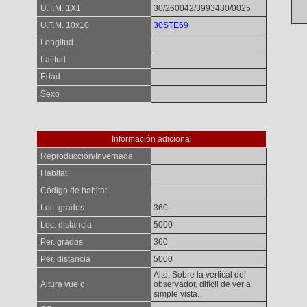
U.T.M. 1X1
30/260042/3993480/0025
U.T.M. 10x10
30STE69
Longitud
Latitud
Edad
Sexo
Información adicional
Reproducción/Invernada
Habitat
Código de habitat
Loc. grados
360
Loc. distancia
5000
Per. grados
360
Per. distancia
5000
Alto. Sobre la vertical del
Altura vuelo
observador, difícil de ver a
simple vista.