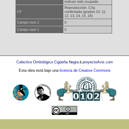
indican nido ocupado
Reproducción. Cría
CF
confirmada (grados 10, 11,
12, 13, 14, 15, 16)
Campo num 2
0
Campo num 1
0
Colectivo Ornitológico Cigüeña Negra
proyectoAvis.com
&
Esta obra está bajo una
licencia de Creative Commons