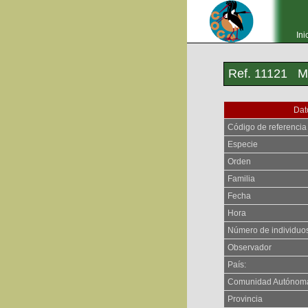
Ini
Ref. 11121 M
Dat
Código de referencia
Especie
Orden
Familia
Fecha
Hora
Número de individuo
Observador
País:
Comunidad Autónom
Provincia