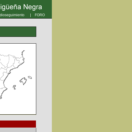
dioseguimiento
|
FORO