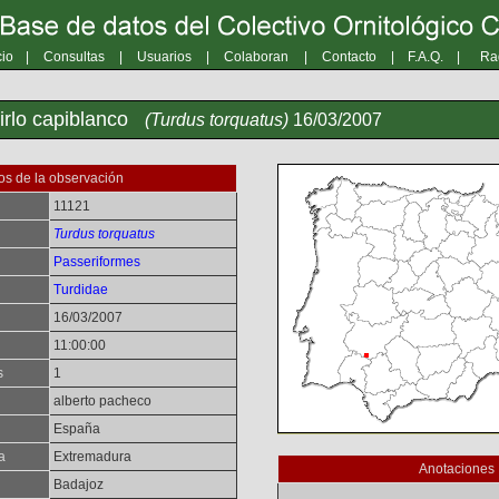
cio
|
Consultas
|
Usuarios
|
Colaboran
|
Contacto
|
F.A.Q.
|
Ra
irlo capiblanco
(Turdus torquatus)
16/03/2007
os de la observación
11121
Turdus torquatus
Passeriformes
Turdidae
16/03/2007
11:00:00
s
1
alberto pacheco
España
a
Extremadura
Anotaciones
Badajoz