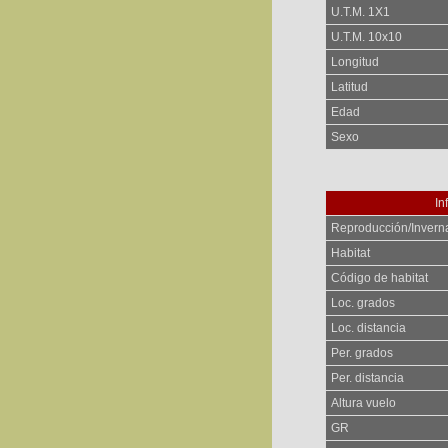
U.T.M. 1X1
U.T.M. 10x10
Longitud
Latitud
Edad
Sexo
In
Reproducción/Invern
Habitat
Código de habitat
Loc. grados
Loc. distancia
Per. grados
Per. distancia
Altura vuelo
GR