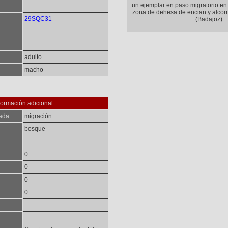
un ejemplar en paso migratorio en 
zona de dehesa de encian y alco
29SQC31
(Badajoz)
adulto
macho
formación adicional
ada
migración
bosque
0
0
0
0