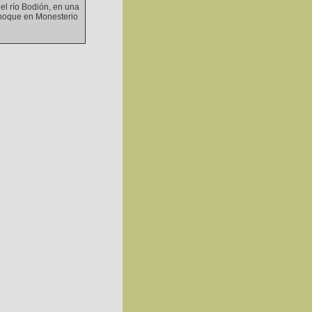
el río Bodión, en una
rnoque en Monesterio