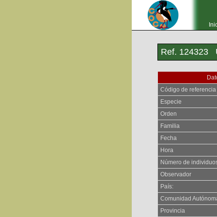
Ini
Ref. 124323
Dat
Código de referencia
Especie
Orden
Familia
Fecha
Hora
Número de individuo
Observador
País:
Comunidad Autónom
Provincia