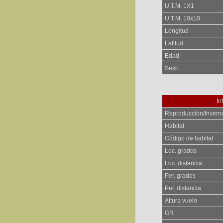
U.T.M. 1X1
U.T.M. 10x10
Longitud
Latitud
Edad
Sexo
In
Reproducción/Invern
Habitat
Código de habitat
Loc. grados
Loc. distancia
Per. grados
Per. distancia
Altura vuelo
GR