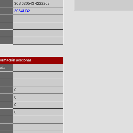
30S 630543 4222262
30SXH32
formación adicional
ada
0
0
0
0