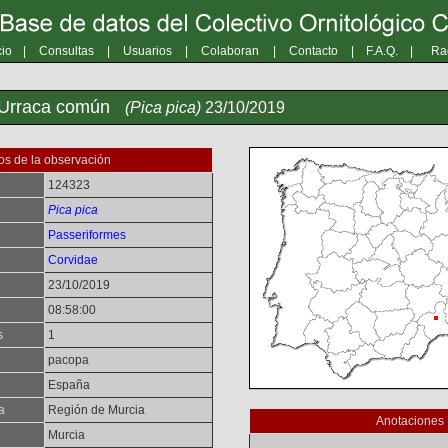
cio
|
Consultas
|
Usuarios
|
Colaboran
|
Contacto
|
F.A.Q.
|
Ra
 Urraca común
(Pica pica)
23/10/2019
os de la observación
124323
Pica pica
Passeriformes
Corvidae
23/10/2019
08:58:00
s
1
pacopa
España
a
Región de Murcia
Anotaciones
Murcia