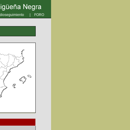
dioseguimiento
|
FORO