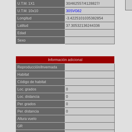
U.T.M. 1X1
30/462557/4128827/
U.T.M. 10x10
30SVG62
Longitud
-3.4225101035382854
Latitud
37.30532136244336
Edad
Sexo
Información adicional
Reproducción/Invernada
Habitat
Código de habitat
Loc. grados
0
Loc. distancia
0
Per. grados
0
Per. distancia
0
Altura vuelo
GR