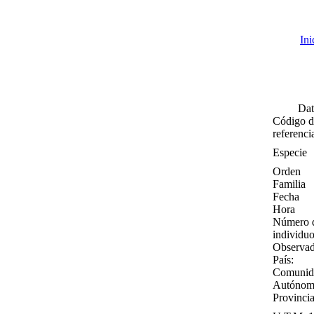
Ini
Ref. 1
Dat
Código d
referenci
Especie
Orden
Familia
Fecha
Hora
Número 
individu
Observa
País:
Comunid
Autónom
Provinci