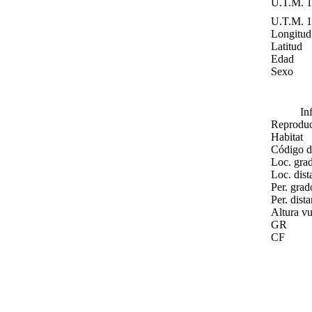
U.T.M. 
U.T.M. 
Longitud
Latitud
Edad
Sexo
In
Reproduc
Habitat
Código d
Loc. gra
Loc. dist
Per. grad
Per. dist
Altura v
GR
CF