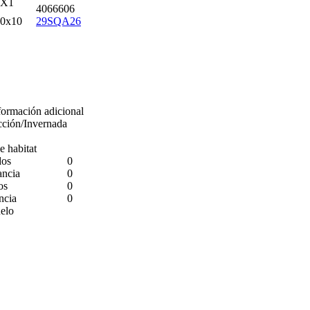
1X1
4066606
10x10
29SQA26
formación adicional
ción/Invernada
e habitat
dos
0
ancia
0
os
0
ancia
0
uelo