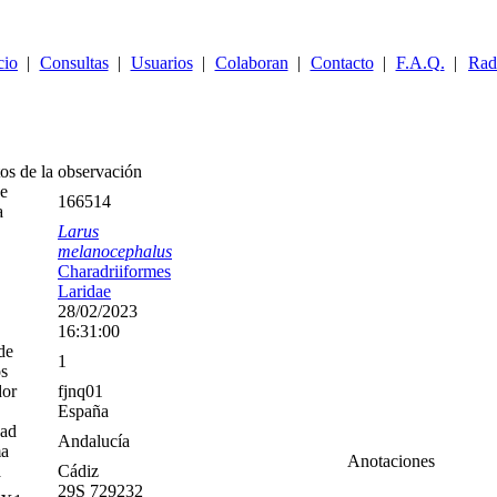
cio
|
Consultas
|
Usuarios
|
Colaboran
|
Contacto
|
F.A.Q.
|
Rad
66514 Gaviota cabecinegra
(Larus melanocephalus)
28/02/2023
os de la observación
e
166514
a
Larus
melanocephalus
Charadriiformes
Laridae
28/02/2023
16:31:00
de
1
os
dor
fjnq01
España
ad
Andalucía
a
Anotaciones
a
Cádiz
29S 729232