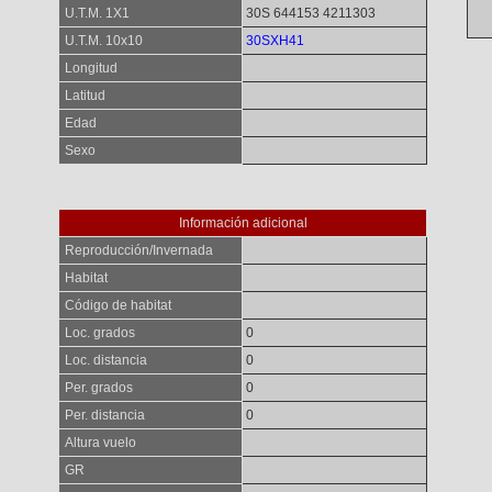
U.T.M. 1X1
30S 644153 4211303
U.T.M. 10x10
30SXH41
Longitud
Latitud
Edad
Sexo
Información adicional
Reproducción/Invernada
Habitat
Código de habitat
Loc. grados
0
Loc. distancia
0
Per. grados
0
Per. distancia
0
Altura vuelo
GR