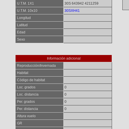
U.T.M. 1X1
30S 643942 4211259
U.T.M. 10x10
30SXH41
Longitud
Latitud
Edad
Sexo
Información adicional
Reproducción/Invernada
Habitat
Código de habitat
Loc. grados
0
Loc. distancia
0
Per. grados
0
Per. distancia
0
Altura vuelo
GR