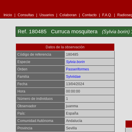
Inicio
|
Consultas
|
Usuarios
|
Colaboran
|
Contacto
|
F.A.Q.
|
Radioseg
Ref. 180485 Curruca mosquitera
(Sylvia borin)
Datos de la observación
Código de referencia
180485
Especie
Sylvia borin
Orden
Passeriformes
Familia
Sylviidae
Fecha
13/04/2024
Hora
00:00:00
Número de individuos
1
Observador
juanma
País:
España
Comunidad Autónoma
Andalucía
Provincia
Sevilla