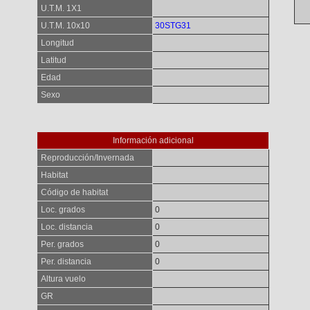
U.T.M. 1X1
U.T.M. 10x10
30STG31
Longitud
Latitud
Edad
Sexo
Información adicional
Reproducción/Invernada
Habitat
Código de habitat
Loc. grados
0
Loc. distancia
0
Per. grados
0
Per. distancia
0
Altura vuelo
GR