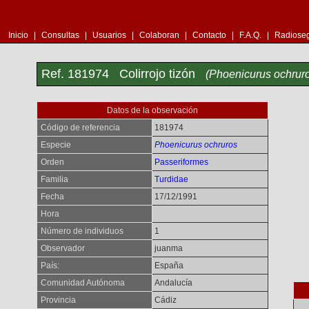
Inicio
|
Consultas
|
Usuarios
|
Colaboran
|
Contacto
|
F.A.Q.
|
Radioseg
Ref. 181974 Colirrojo tizón
(Phoenicurus ochrur
Datos de la observación
Código de referencia
181974
Especie
Phoenicurus ochruros
Orden
Passeriformes
Familia
Turdidae
Fecha
17/12/1991
Hora
Número de individuos
1
Observador
juanma
País:
España
Comunidad Autónoma
Andalucía
Provincia
Cádiz