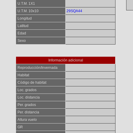
U.T.M. 1X1
U.T.M. 10x10
29SQA44
Longitud
Latitud
Edad
Sexo
Información adicional
Reproducción/Invernada
Habitat
Código de habitat
Loc. grados
Loc. distancia
Per. grados
Per. distancia
Altura vuelo
GR