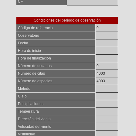
CF
Condiciones del período de observación
Código de referencia
0
Observatorio
Fecha
Hora de inicio
Hora de finalización
Número de usuarios
0
Número de citas
4003
Número de especies
4003
Método
Cielo
Precipitaciones
Temperatura
Dirección del viento
Velocidad del viento
Visibilidad