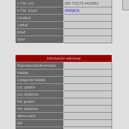
U.T.M. 1X1
29S 733175 4410951
U.T.M. 10x10
29SQE31
Longitud
Latitud
Edad
Sexo
Información adicional
Reproducción/Invernada
Habitat
Código de habitat
Loc. grados
Loc. distancia
Per. grados
Per. distancia
Altura vuelo
GR