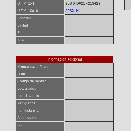
U.T.M. 1X1
30S 649621 4213428
U.T.M. 10x10
30SXH41
Longitud
Latitud
Edad
Sexo
Información adicional
Reproducción/Invernada
Habitat
Código de habitat
Loc. grados
Loc. distancia
Per. grados
Per. distancia
Altura vuelo
GR