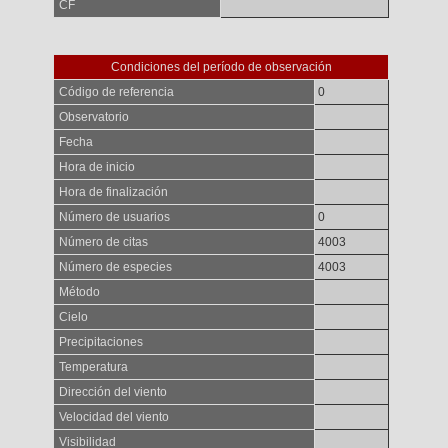
CF
Condiciones del período de observación
Código de referencia
0
Observatorio
Fecha
Hora de inicio
Hora de finalización
Número de usuarios
0
Número de citas
4003
Número de especies
4003
Método
Cielo
Precipitaciones
Temperatura
Dirección del viento
Velocidad del viento
Visibilidad