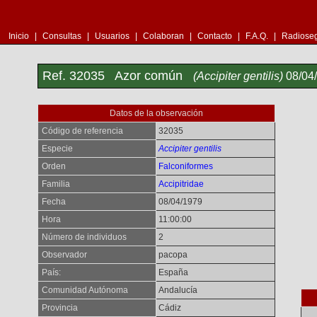
Inicio
|
Consultas
|
Usuarios
|
Colaboran
|
Contacto
|
F.A.Q.
|
Radioseg
Ref. 32035 Azor común
(Accipiter gentilis)
08/04
Datos de la observación
Código de referencia
32035
Especie
Accipiter gentilis
Orden
Falconiformes
Familia
Accipitridae
Fecha
08/04/1979
Hora
11:00:00
Número de individuos
2
Observador
pacopa
País:
España
Comunidad Autónoma
Andalucía
Provincia
Cádiz