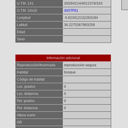
U.T.M. 1X1
30/264214/4012378/163
U.T.M. 10x10
30STF61
Longitud
-5.623412132263184
Latitud
36.2275367893258
Edad
Sexo
Información adicional
Reproducción/Invernada
reproducción segura
Habitat
bosque
Código de habitat
Loc. grados
0
Loc. distancia
0
Per. grados
0
Per. distancia
0
Altura vuelo
GR